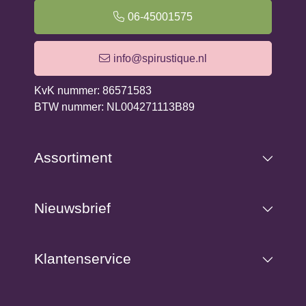
zelfzorgritueel.
06-45001575
Deze set bestaat uit 50 prachtig geïllustreerde kaarten,
info@spirustique.nl
gedrukt op hoogwaardig materiaal voor langdurig
gebruik. De kaarten zijn verpakt in een stevige doos die
KvK nummer: 86571583
ze beschermt en gemakkelijk mee te nemen is.
BTW nummer: NL004271113B89
Assortiment
Nieuwsbrief
Klantenservice