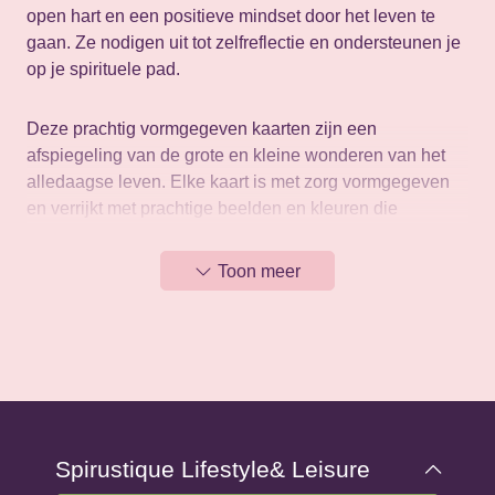
open hart en een positieve mindset door het leven te
gaan. Ze nodigen uit tot zelfreflectie en ondersteunen je
op je spirituele pad.
Deze prachtig vormgegeven kaarten zijn een
afspiegeling van de grote en kleine wonderen van het
alledaagse leven. Elke kaart is met zorg vormgegeven
en verrijkt met prachtige beelden en kleuren die
boodschappen van hoop, liefde en innerlijke kracht
uitstralen. De ontwerpen zijn bedoeld om je te inspireren
Toon meer
en te motiveren in het dagelijks leven.
De Wonderkaarten zijn geschikt voor iedereen die op
zoek is naar dagelijkse inspiratie en spirituele
begeleiding. Ze zijn eenvoudig te gebruiken, ongeacht
spirituele achtergrond of ervaring. De kaarten kunnen
zowel individueel als in groepsverband worden gebruikt
Spirustique Lifestyle& Leisure
en zijn een waardevolle aanvulling op een meditatie- of