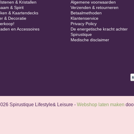
lstenen & Kristallen
Algemene voorwaarden
haam & Spirit
Verzenden & retourneren
ken & Kaartendecks
Betaalmethoden
er & Decoratie
Klantenservice
verkoop!
Privacy Policy
raden en Accessoires
De energetische kracht achter
Spirustique
Medische disclaimer
026 Spirustique Lifestyle& Leisure -
Webshop laten maken
doo