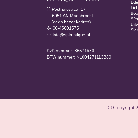
Ede
Lic
Posthuisstraat 17
Boe
6051 AN Maasbracht
Sfe
(geen bezoekadres)
Uit
06-45001575
Sie
info@spirustique.nl
KvK nummer: 86571583
BTW nummer: NL004271113B89
© Copyright 2