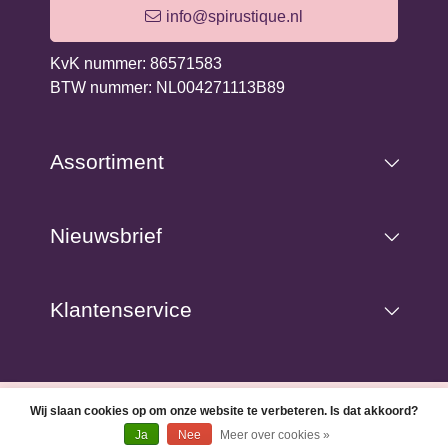
info@spirustique.nl
KvK nummer: 86571583
BTW nummer: NL004271113B89
Assortiment
Nieuwsbrief
Klantenservice
© Copyright 2026 Spirustique Lifestyle& Leisure -
Webshop
Wij slaan cookies op om onze website te verbeteren. Is dat akkoord?
laten maken
door Red Banana
Ja
Nee
Meer over cookies »