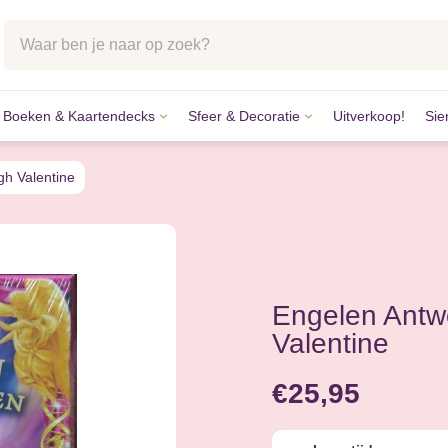
Boeken & Kaartendecks
Sfeer & Decoratie
Uitverkoop!
Sie
lstenen
tkaarten
k & Accessoires
des
kaarten
ccessoires
gh Valentine
n
aarten
nvangers
nstenen
Engelen Antw
Valentine
€25,95