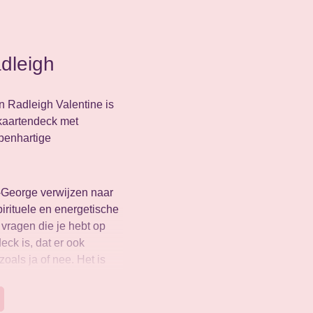
dleigh
 Radleigh Valentine is
 kaartendeck met
openhartige
l-George verwijzen naar
rituele en energetische
vragen die je hebt op
eck is, dat er ook
zoals ja of nee. Het is
rdat je de kaarten
 Dan krijg je pure
 steun vanuit de