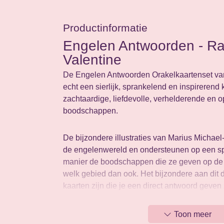
Productinformatie
Engelen Antwoorden - Ra
Valentine
De Engelen Antwoorden Orakelkaartenset van
echt een sierlijk, sprankelend en inspirerend
zachtaardige, liefdevolle, verhelderende en 
boodschappen.
De bijzondere illustraties van Marius Michae
de engelenwereld en ondersteunen op een spi
manier de boodschappen die ze geven op de 
welk gebied dan ook. Het bijzondere aan dit d
kaarten zijn die je een direct antwoord geven 
wel belangrijk dat je de handleiding leest voo
gebruikt en de kaarten met respect behandelt.
Toon meer
liefdevolle en onvoorwaardelijke betrouwbare