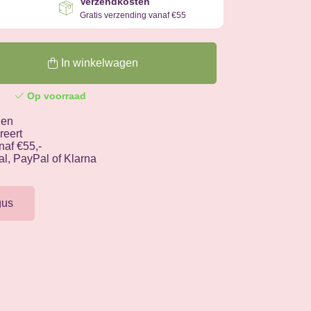
Verzendkosten
Gratis verzending vanaf €55
In winkelwagen
Op voorraad
gen
reert
af €55,-
al, PayPal of Klarna
gus