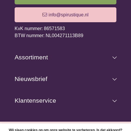
info@spirustique.nl
KvK nummer: 86571583
BTW nummer: NL004271113B89
Assortiment
Nieuwsbrief
Klantenservice
© Copyright 2026 Spirustique Lifestyle& Leisure -
Webshop
Wij slaan cookies op om onze website te verbeteren. Is dat akkoord?