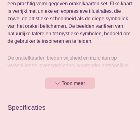
een prachtig vorm gegeven orakelkaarten set. Elke kaart
is verrijkt met unieke en expressieve illustraties, die
zowel de artistieke schoonheid als de diepe symboliek
van het orakel belichamen. De beelden variëren van
natuurlijke taferelen tot mystieke symbolen, bedoeld om
de gebruiker te inspireren en te leiden.
De orakelkaarten bieden wijsheid en inzichten op
verschillende levensgebieden, waaronder persoonlijke
groei, spirituele ontwikkeling en alledaagse
besluitvorming. De set is ontworpen om de vraagsteller
Toon meer
te helpen bij het verkrijgen van duidelijkheid,
begeleiding en bevestiging in de persoonlijke en
spirituele reis.
Specificaties
De kaarten zijn toegankelijk en inspirerend voor zowel
beginners als ervaren orakelgebruikers. Ze kunnen
worden gebruikt voor dagelijkse meditaties, zelfreflectie