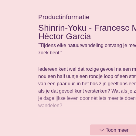
Productinformatie
Shinrin-Yoku - Francesc M
Héctor Garcia
"Tijdens elke natuurwandeling ontvang je me
zoek bent."
Iedereen kent wel dat rozige gevoel na een 
nou een half uurtje een rondje loop of een s
van een paar uur, in het bos zijn geeft ons e
als je dat gevoel kunt versterken? Wat als je z
je dagelijkse leven door nét iets meer te doen
wandelen?
De schrijvers Frances Miralles en Héctor Gar
de bestseller Ikigai, beschrijven in dit boek 
Toon meer