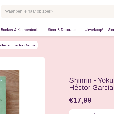
Boeken & Kaartendecks
Sfeer & Decoratie
Uitverkoop!
Sie
lstenen
tkaarten
k & Accessoires
des
kaarten
ccessoires
alles en Héctor Garcia
n
aarten
nvangers
nstenen
Shinrin - Yoku
Héctor Garcia
€17,99