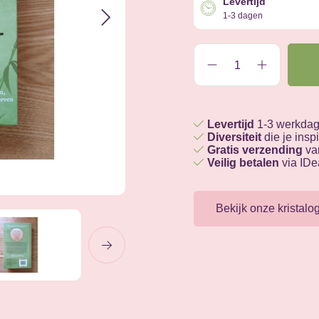
Levertijd
1-3 dagen
Levertijd
1-3 werkda
Diversiteit
die je inspi
Gratis verzending
van
Veilig betalen
via IDe
Bekijk onze kristalo