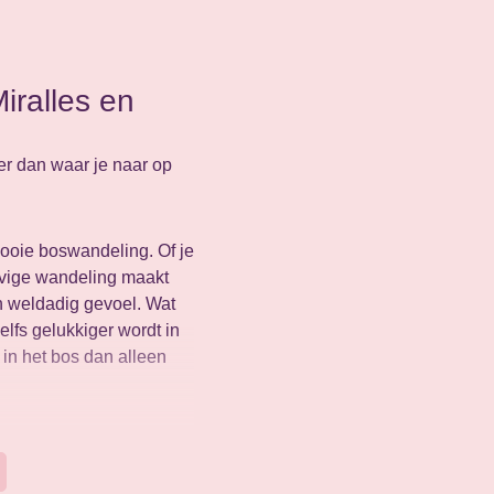
iralles en
er dan waar je naar op
mooie boswandeling. Of je
tevige wandeling maakt
en weldadig gevoel. Wat
elfs gelukkiger wordt in
 in het bos dan alleen
cia, ook de auteurs van
de Japanse kunst van het