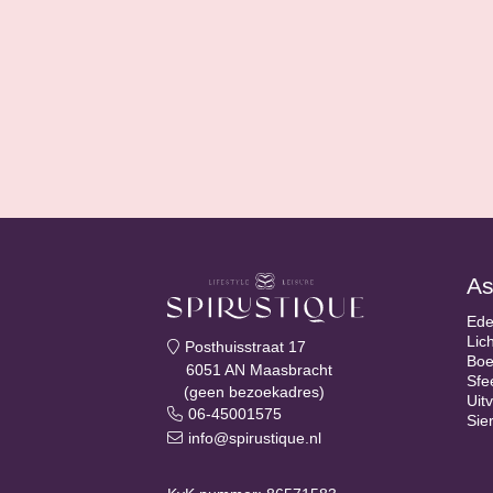
"bosbaden". Dit onontdekte geheim gaat over
bos: al je zintuigen inzetten om de helende k
boswandeling zo sterk mogelijk te ervaren. In 
praktische adviezen en word je meegenomen i
lichamelijke voordelen van shinrin-yoki: minde
zelfs een langer en gelukkiger leven.
Shinrin-yoku wordt beschouwd als een
preve
auteurs willen de term
preventief
graag benad
geval van ziekte nooit de officiële geneesk
Mocht je ziek zijn, raadpleeg dan altijd een ar
As
Ede
Lic
Posthuisstraat 17
Boe
6051 AN Maasbracht
Sfe
(geen bezoekadres)
Uit
06-45001575
Sie
info@spirustique.nl