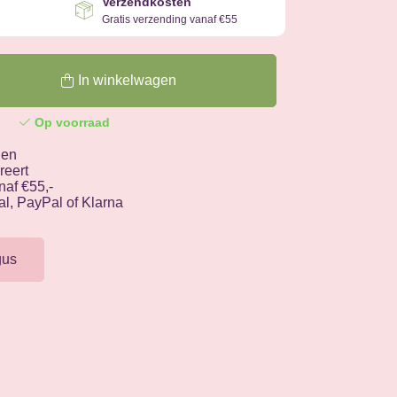
Verzendkosten
Gratis verzending vanaf €55
In winkelwagen
Op voorraad
gen
reert
af €55,-
al, PayPal of Klarna
gus