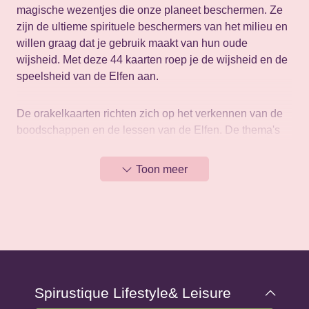
magische wezentjes die onze planeet beschermen. Ze
zijn de ultieme spirituele beschermers van het milieu en
willen graag dat je gebruik maakt van hun oude
wijsheid. Met deze 44 kaarten roep je de wijsheid en de
speelsheid van de Elfen aan.
De orakelkaarten richten zich op het verkennen van de
boodschappen en de lessen van de Elfen. De thema's
variëren van natuurlijke magie en spirituele inzichten tot
persoonlijke groei en energetische ontdekkingen. In de
Toon meer
bijgesloten handleiding vind je gedetailleerde
interpretaties van elke kaart en suggesties voor allerlei
soorten leggingen. Elke reading onthult positieve en
praktische elfeninzichten die ook betrekking hebben op
je eigen energie.
Karen Kay, ook bekend als de Faery Lady is een
Spirustique Lifestyle& Leisure
gerespecteerde auteur en expert op het gebied van