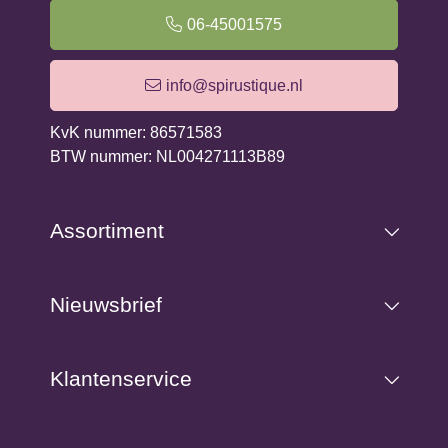
Elfen en andere natuurwezens. Haar diepe verbinding
06-45001575
met deze magische wezens weerspiegelt zich in de
liefdevolle details en boodschappen van de Kaarten.
info@spirustique.nl
KvK nummer: 86571583
BTW nummer: NL004271113B89
Assortiment
Nieuwsbrief
Klantenservice