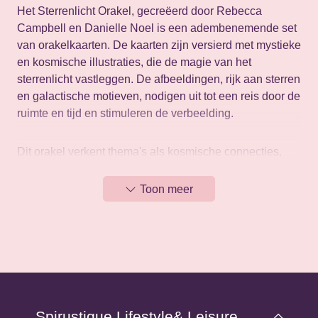
Het Sterrenlicht Orakel, gecreëerd door Rebecca
Campbell en Danielle Noel is een adembenemende set
van orakelkaarten. De kaarten zijn versierd met mystieke
en kosmische illustraties, die de magie van het
sterrenlicht vastleggen. De afbeeldingen, rijk aan sterren
en galactische motieven, nodigen uit tot een reis door de
ruimte en tijd en stimuleren de verbeelding.
Dit orakel verkent thema's als kosmische connecties,
universele wijsheid en spirituele begeleiding. De
kaarten richten zich op het ontdekken van innerlijke
Toon meer
waarheden en het navigeren door het leven met behulp
van de sterren en hemelse energieën. De combinatie
van astrologische en mystieke symbolen biedt
diepgaande inzichten en inspiratie. Deze set is
toegankelijk en verrijkend voor zowel beginners als
gevorderden met de heldere en poëtische
boodschappen voor het vinden van leiding en het
Spirustique Lifestyle& Leisure