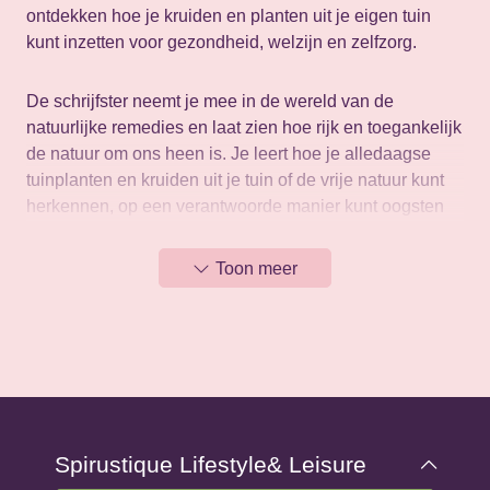
ontdekken hoe je kruiden en planten uit je eigen tuin
kunt inzetten voor gezondheid, welzijn en zelfzorg.
De schrijfster neemt je mee in de wereld van de
natuurlijke remedies en laat zien hoe rijk en toegankelijk
de natuur om ons heen is. Je leert hoe je alledaagse
tuinplanten en kruiden uit je tuin of de vrije natuur kunt
herkennen, op een verantwoorde manier kunt oogsten
en kunt verwerken tot heilzame producten zoals zalfjes,
tincturen, theeën, oliën en balsems.
Toon meer
Naast gezondheidsremedies bevat het boek ook
recepten voor verzorgingsmiddelen en culinaire
lekkernijen. Christine Iverson reikt daarbij praktische
handvatten aan, van oogst- en bewaartechnieken tot het
veilig doseren van je zelfgemaakte middelen.
Spirustique Lifestyle& Leisure
Wat dit boek extra bijzonder maakt, is de aandacht voor