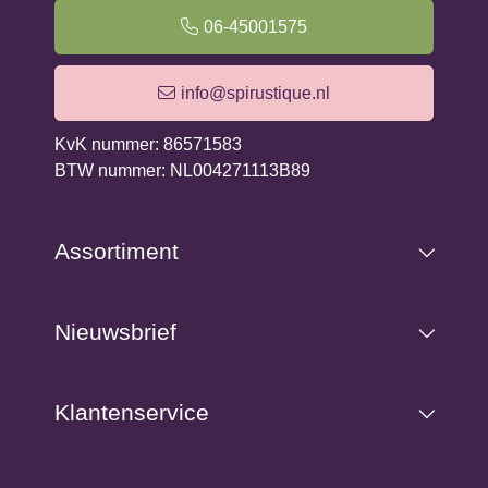
de verhalen en de folklore achter de planten. Zo krijg je
06-45001575
niet alleen inzicht in wat je kunt maken, maar ook in de
symboliek en traditionele toepassingen van de kruiden
info@spirustique.nl
waarmee je werkt.
KvK nummer: 86571583
Wat de Tuinapotheek extra waardevol maakt, is de
BTW nummer: NL004271113B89
verdieping: je leert ook de geschiedenis van de planten,
de traditionele toepassingen en de symboliek. Zo wordt
elke remedie een klein ritueel, geworteld in oude kennis
Assortiment
en verbonden met de natuur.
Christine Iverson is een Britse auteur en kruidenexpert
Nieuwsbrief
die haar diepgaande kennis deelt over het toepassen
van wilde en tuinplanten voor gezondheid, verzorging
en natuurlijke zelfzorg. Haar werk richt zich op het
Klantenservice
herstellen van de eeuwenoude kunst van het maken van
zalfjes, kruidenkuren en eetbare lekkernijen met behulp
van planten uit de natuur.