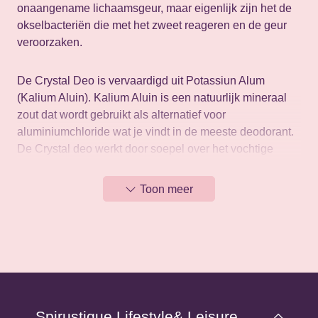
onaangename lichaamsgeur, maar eigenlijk zijn het de
okselbacteriën die met het zweet reageren en de geur
veroorzaken.
De Crystal Deo is vervaardigd uit Potassiun Alum
(Kalium Aluin). Kalium Aluin is een natuurlijk mineraal
zout dat wordt gebruikt als alternatief voor
aluminiumchloride wat je vindt in de meeste deodorant.
De Crystal deo werkt door soepel over het vochtige
huidoppervlak te glijden, waardoor een poreuze barrière
ontstaat die de vermenigvuldiging van geur
Toon meer
veroorzakende okselbacteriën voorkomt.
Crystal Deo verstopt de zweetklieren niet, waardoor je
op natuurlijke wijze kunt transpireren zonder die
ongewenste 'zweetgeur' te ontwikkelen. Transpiratie is
een natuurlijk proces dat het lichaam zuivert en afkoelt.
Spirustique Lifestyle& Leisure