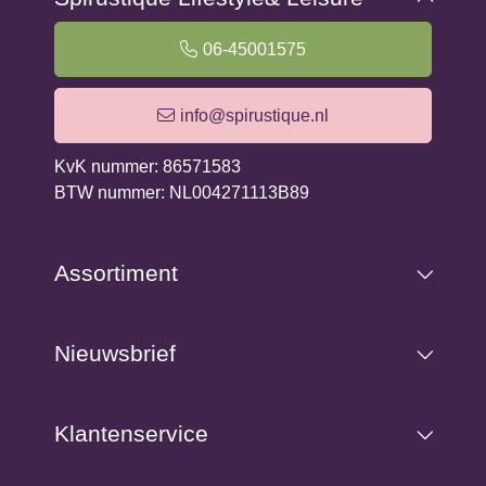
Deze natuurlijke deo is hypo allergeen, kleur- en
geurstoffen vrij, bevat geen alcohol, emulgatoren of
06-45001575
andere chemische stoffen die een gevaar kunnen zijn
voor je gezondheid. De stick werkt 24 uur lang, droogt
info@spirustique.nl
snel op en laat ook nog eens geen ongewenste witte
strepen achter! Bovendien kent de stick een gemiddelde
KvK nummer: 86571583
levensduur van 6 maanden.
BTW nummer: NL004271113B89
Gebruiksaanwijzing: Maak de stick nat met water en wrijf
hem over de huid. Bij een reeds natte huid na het
Assortiment
douchten kan ze tevens droog over de huid worden
gewreven.
Nieuwsbrief
Deze zoutsteen niet gebruiken of wrijven over wondjes
en niet gebruiken als voedingsmiddel of liksteen!
Klantenservice