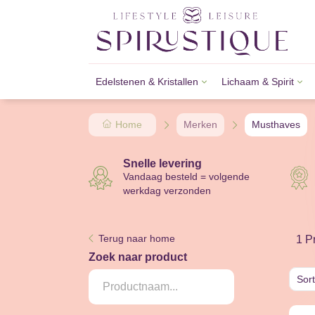
Edelstenen & Kristallen
Lichaam & Spirit
Armbanden
Thee
Boeken
Amberblokjes & Accessoires
Armbanden
Knuffe
Inzich
Wieroo
Clusters
Engelenkaarten
Etherische Olie & Accessoires
Pirami
Orakel
Woona
Home
Merken
Musthaves
Geodes
Inspiratiekaarten
Kaarsen & Accessoires
Punte
Tarotk
Drome
Kaarsen
Zorge
Snelle levering
Vandaag besteld = volgende
werkdag verzonden
Terug naar home
1 P
Zoek naar product
Sor