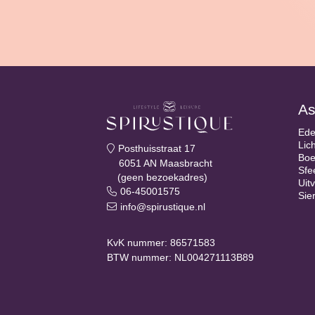
As
Ede
Lic
Posthuisstraat 17
Boe
6051 AN Maasbracht
Sfe
(geen bezoekadres)
Uit
06-45001575
Sie
info@spirustique.nl
KvK nummer: 86571583
BTW nummer: NL004271113B89