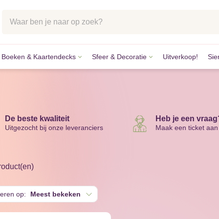
Boeken & Kaartendecks
Sfeer & Decoratie
Uitverkoop!
Sie
lstenen
tkaarten
k & Accessoires
des
kaarten
ccessoires
n
aarten
nvangers
nstenen
De beste kwaliteit
Heb je een vraag
Uitgezocht bij onze leveranciers
Maak een ticket aan
roduct(en)
teren op:
Meest bekeken